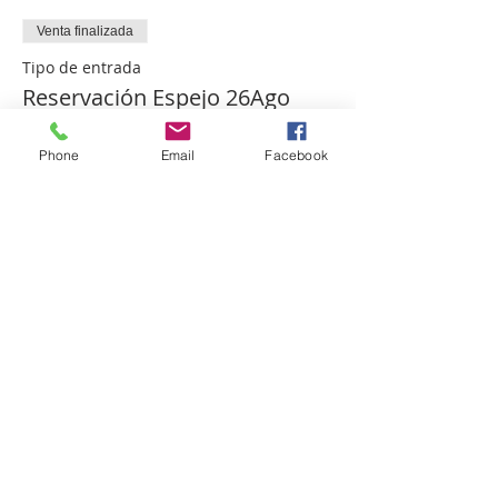
Venta finalizada
Tipo de entrada
Reservación Espejo 26Ago
CDMX
Phone
Email
Facebook
Precio
$1,500.00
+$37.50 de comisión de servicio de
entradas
Compartir este evento