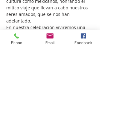
cultura como mexicanos, honrando el 
mítico viaje que llevan a cabo nuestros 
seres amados, que se nos han 
adelantado.
En nuestra celebración viviremos una 
experiencia temática, apta para toda la 
familia, además de degustar de los 
Phone
Email
Facebook
emblemáticos sabores esta hermosa 
tradición, como:
- Pan de muerto
- Fondue de chocolate "Abuelita"
LEER MÁS >
Compartir este evento