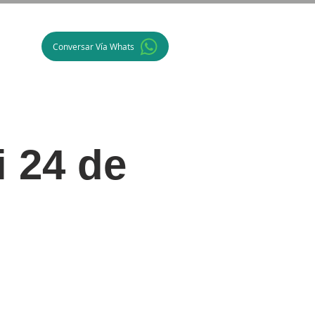
Conversar Vía Whats
o
i 24 de