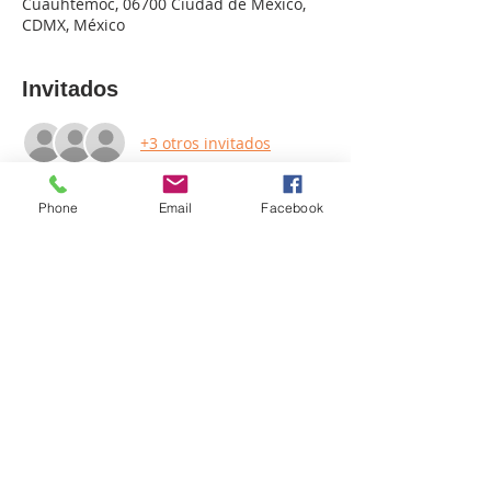
Cuauhtémoc, 06700 Ciudad de México,
CDMX, México
Invitados
+3 otros invitados
Phone
Email
Facebook
Compartir este evento
Somos una empresa enfocada en la difusión del arte y
experiencias llenas de alegría y conexión interiror.
Entra en contacto con nosotros:
+52 55 39126884
Email:
alegra.arte.mx@gmail.com
Términos y condiciones
Aviso de Privacidad