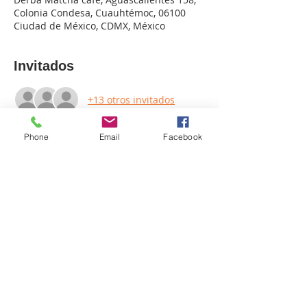
Colonia Condesa, Cuauhtémoc, 06100
Ciudad de México, CDMX, México
Invitados
+13 otros invitados
Phone
Email
Facebook
Compartir este evento
Somos una empresa enfocada en la difusión del arte y
experiencias llenas de alegría y conexión interiror.
Entra en contacto con nosotros:
+52 55 39126884
Email:
alegra.arte.mx@gmail.com
Términos y condiciones